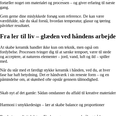
fortæller noget om materialet og processen – og giver erfaring til næste
gang.
Gem gerne dine mislykkede forsøg som reference. De kan være
værdifulde, når du skal forstå, hvordan temperatur, glasur og tørring
påvirker resultatet.
Fra ler til liv – glæden ved håndens arbejde
At skabe keramik handler ikke kun om teknik, men også om
fordybelse. Processen tvinger dig til at sænke tempoet, være til stede
og acceptere, at naturens elementer – jord, vand, luft og ild – spiller
med.
Når du står med et færdigt stykke keramik i hånden, ved du, at hver
fase har haft betydning. Det er håndværk i sin reneste form – og en
påmindelse om, at skønhed ofte opstår gennem tålmodighed.
Skab nyt af det gamle: Sådan omdanner du affald til kreative materialer
Harmoni i smykkedesign – lær at skabe balance og proportioner