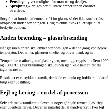
Pensling
– giver mulighed for mønstre og detaljer.
Sprøjtning
– bruges ofte til større emner for en ensartet
overflade.
Sørg for, at bunden af emnet er fri for glasur, så det ikke smelter fast til
ovnpladen under brændingen. Brug eventuelt voks eller tape til at
beskytte bunden.
Anden brænding – glasurbrænding
Når glasuren er tør, skal emnet brændes igen – denne gang ved højere
temperatur. Det er her, glasuren smelter og bliver blank og tæt.
Temperaturen afhænger af glasurtypen, men ligger typisk mellem 1000
og 1300 °C. Efter brændingen skal ovnen igen køle helt af, før du
tager emnet ud.
Resultatet er et stykke keramik, der både er smukt og holdbart – klar til
brug eller udstilling.
Fejl og læring – en del af processen
Selv erfarne keramikere oplever, at noget går galt: revner, glasurfejl
eller uventede farver. Det er en naturlig del af håndværket. Hver fejl