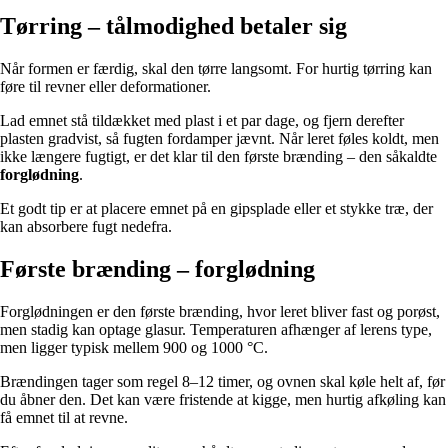
Tørring – tålmodighed betaler sig
Når formen er færdig, skal den tørre langsomt. For hurtig tørring kan
føre til revner eller deformationer.
Lad emnet stå tildækket med plast i et par dage, og fjern derefter
plasten gradvist, så fugten fordamper jævnt. Når leret føles koldt, men
ikke længere fugtigt, er det klar til den første brænding – den såkaldte
forglødning
.
Et godt tip er at placere emnet på en gipsplade eller et stykke træ, der
kan absorbere fugt nedefra.
Første brænding – forglødning
Forglødningen er den første brænding, hvor leret bliver fast og porøst,
men stadig kan optage glasur. Temperaturen afhænger af lerens type,
men ligger typisk mellem 900 og 1000 °C.
Brændingen tager som regel 8–12 timer, og ovnen skal køle helt af, før
du åbner den. Det kan være fristende at kigge, men hurtig afkøling kan
få emnet til at revne.