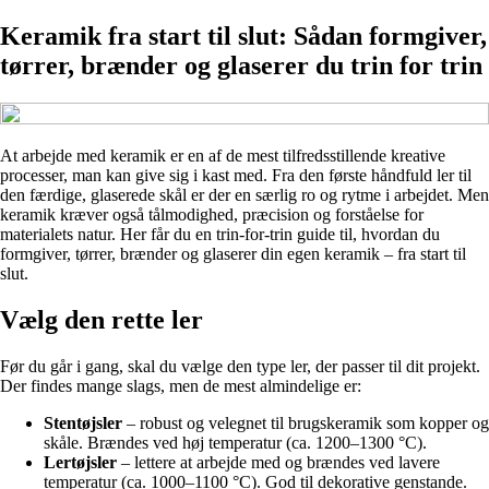
Keramik fra start til slut: Sådan formgiver,
tørrer, brænder og glaserer du trin for trin
At arbejde med keramik er en af de mest tilfredsstillende kreative
processer, man kan give sig i kast med. Fra den første håndfuld ler til
den færdige, glaserede skål er der en særlig ro og rytme i arbejdet. Men
keramik kræver også tålmodighed, præcision og forståelse for
materialets natur. Her får du en trin-for-trin guide til, hvordan du
formgiver, tørrer, brænder og glaserer din egen keramik – fra start til
slut.
Vælg den rette ler
Før du går i gang, skal du vælge den type ler, der passer til dit projekt.
Der findes mange slags, men de mest almindelige er:
Stentøjsler
– robust og velegnet til brugskeramik som kopper og
skåle. Brændes ved høj temperatur (ca. 1200–1300 °C).
Lertøjsler
– lettere at arbejde med og brændes ved lavere
temperatur (ca. 1000–1100 °C). God til dekorative genstande.