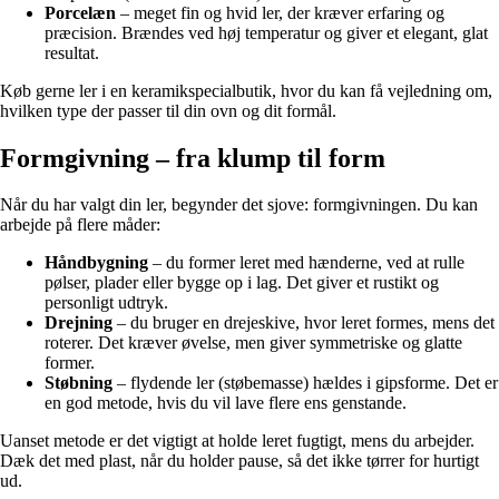
Porcelæn
– meget fin og hvid ler, der kræver erfaring og
præcision. Brændes ved høj temperatur og giver et elegant, glat
resultat.
Køb gerne ler i en keramikspecialbutik, hvor du kan få vejledning om,
hvilken type der passer til din ovn og dit formål.
Formgivning – fra klump til form
Når du har valgt din ler, begynder det sjove: formgivningen. Du kan
arbejde på flere måder:
Håndbygning
– du former leret med hænderne, ved at rulle
pølser, plader eller bygge op i lag. Det giver et rustikt og
personligt udtryk.
Drejning
– du bruger en drejeskive, hvor leret formes, mens det
roterer. Det kræver øvelse, men giver symmetriske og glatte
former.
Støbning
– flydende ler (støbemasse) hældes i gipsforme. Det er
en god metode, hvis du vil lave flere ens genstande.
Uanset metode er det vigtigt at holde leret fugtigt, mens du arbejder.
Dæk det med plast, når du holder pause, så det ikke tørrer for hurtigt
ud.