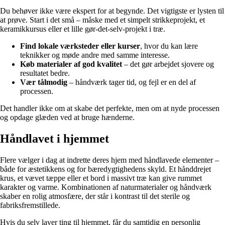
Du behøver ikke være ekspert for at begynde. Det vigtigste er lysten til
at prøve. Start i det små – måske med et simpelt strikkeprojekt, et
keramikkursus eller et lille gør-det-selv-projekt i træ.
Find lokale værksteder eller kurser
, hvor du kan lære
teknikker og møde andre med samme interesse.
Køb materialer af god kvalitet
– det gør arbejdet sjovere og
resultatet bedre.
Vær tålmodig
– håndværk tager tid, og fejl er en del af
processen.
Det handler ikke om at skabe det perfekte, men om at nyde processen
og opdage glæden ved at bruge hænderne.
Håndlavet i hjemmet
Flere vælger i dag at indrette deres hjem med håndlavede elementer –
både for æstetikkens og for bæredygtighedens skyld. Et hånddrejet
krus, et vævet tæppe eller et bord i massivt træ kan give rummet
karakter og varme. Kombinationen af naturmaterialer og håndværk
skaber en rolig atmosfære, der står i kontrast til det sterile og
fabriksfremstillede.
Hvis du selv laver ting til hjemmet, får du samtidig en personlig