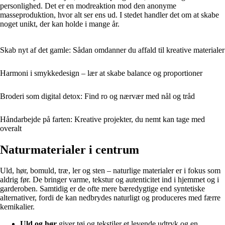
personlighed. Det er en modreaktion mod den anonyme
masseproduktion, hvor alt ser ens ud. I stedet handler det om at skabe
noget unikt, der kan holde i mange år.
Skab nyt af det gamle: Sådan omdanner du affald til kreative materialer
Harmoni i smykkedesign – lær at skabe balance og proportioner
Broderi som digital detox: Find ro og nærvær med nål og tråd
Håndarbejde på farten: Kreative projekter, du nemt kan tage med
overalt
Naturmaterialer i centrum
Uld, hør, bomuld, træ, ler og sten – naturlige materialer er i fokus som
aldrig før. De bringer varme, tekstur og autenticitet ind i hjemmet og i
garderoben. Samtidig er de ofte mere bæredygtige end syntetiske
alternativer, fordi de kan nedbrydes naturligt og produceres med færre
kemikalier.
Uld og hør
giver tøj og tekstiler et levende udtryk og en