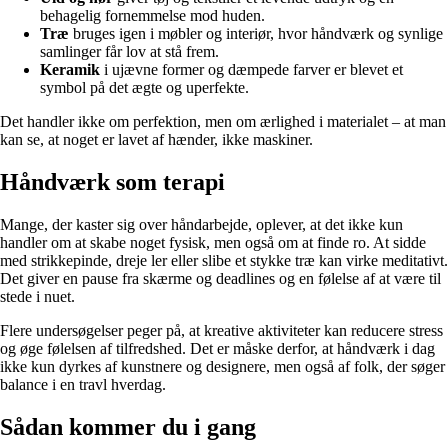
behagelig fornemmelse mod huden.
Træ
bruges igen i møbler og interiør, hvor håndværk og synlige
samlinger får lov at stå frem.
Keramik
i ujævne former og dæmpede farver er blevet et
symbol på det ægte og uperfekte.
Det handler ikke om perfektion, men om ærlighed i materialet – at man
kan se, at noget er lavet af hænder, ikke maskiner.
Håndværk som terapi
Mange, der kaster sig over håndarbejde, oplever, at det ikke kun
handler om at skabe noget fysisk, men også om at finde ro. At sidde
med strikkepinde, dreje ler eller slibe et stykke træ kan virke meditativt.
Det giver en pause fra skærme og deadlines og en følelse af at være til
stede i nuet.
Flere undersøgelser peger på, at kreative aktiviteter kan reducere stress
og øge følelsen af tilfredshed. Det er måske derfor, at håndværk i dag
ikke kun dyrkes af kunstnere og designere, men også af folk, der søger
balance i en travl hverdag.
Sådan kommer du i gang