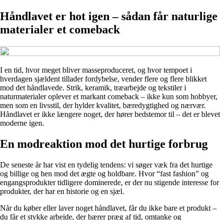
Håndlavet er hot igen – sådan får naturlige
materialer et comeback
I en tid, hvor meget bliver masseproduceret, og hvor tempoet i
hverdagen sjældent tillader fordybelse, vender flere og flere blikket
mod det håndlavede. Strik, keramik, træarbejde og tekstiler i
naturmaterialer oplever et markant comeback – ikke kun som hobbyer,
men som en livsstil, der hylder kvalitet, bæredygtighed og nærvær.
Håndlavet er ikke længere noget, der hører bedstemor til – det er blevet
moderne igen.
En modreaktion mod det hurtige forbrug
De seneste år har vist en tydelig tendens: vi søger væk fra det hurtige
og billige og hen mod det ægte og holdbare. Hvor “fast fashion” og
engangsprodukter tidligere dominerede, er der nu stigende interesse for
produkter, der har en historie og en sjæl.
Når du køber eller laver noget håndlavet, får du ikke bare et produkt –
du får et stykke arbejde, der bærer præg af tid, omtanke og