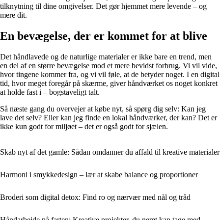
tilknytning til dine omgivelser. Det gør hjemmet mere levende – og
mere dit.
En bevægelse, der er kommet for at blive
Det håndlavede og de naturlige materialer er ikke bare en trend, men
en del af en større bevægelse mod et mere bevidst forbrug. Vi vil vide,
hvor tingene kommer fra, og vi vil føle, at de betyder noget. I en digital
tid, hvor meget foregår på skærme, giver håndværket os noget konkret
at holde fast i – bogstaveligt talt.
Så næste gang du overvejer at købe nyt, så spørg dig selv: Kan jeg
lave det selv? Eller kan jeg finde en lokal håndværker, der kan? Det er
ikke kun godt for miljøet – det er også godt for sjælen.
Skab nyt af det gamle: Sådan omdanner du affald til kreative materialer
Harmoni i smykkedesign – lær at skabe balance og proportioner
Broderi som digital detox: Find ro og nærvær med nål og tråd
Håndarbejde på farten: Kreative projekter, du nemt kan tage med