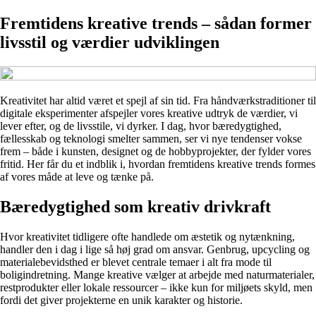
Fremtidens kreative trends – sådan former
livsstil og værdier udviklingen
Kreativitet har altid været et spejl af sin tid. Fra håndværkstraditioner til
digitale eksperimenter afspejler vores kreative udtryk de værdier, vi
lever efter, og de livsstile, vi dyrker. I dag, hvor bæredygtighed,
fællesskab og teknologi smelter sammen, ser vi nye tendenser vokse
frem – både i kunsten, designet og de hobbyprojekter, der fylder vores
fritid. Her får du et indblik i, hvordan fremtidens kreative trends formes
af vores måde at leve og tænke på.
Bæredygtighed som kreativ drivkraft
Hvor kreativitet tidligere ofte handlede om æstetik og nytænkning,
handler den i dag i lige så høj grad om ansvar. Genbrug, upcycling og
materialebevidsthed er blevet centrale temaer i alt fra mode til
boligindretning. Mange kreative vælger at arbejde med naturmaterialer,
restprodukter eller lokale ressourcer – ikke kun for miljøets skyld, men
fordi det giver projekterne en unik karakter og historie.