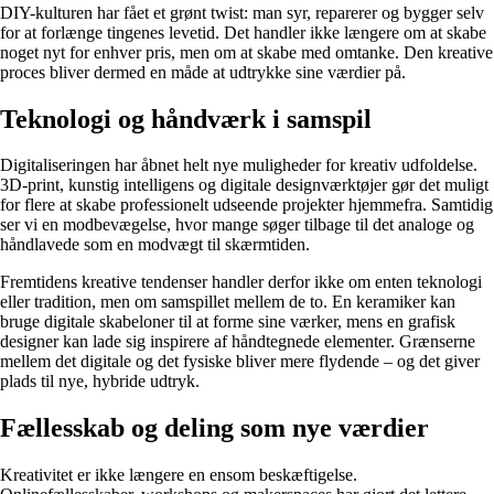
DIY-kulturen har fået et grønt twist: man syr, reparerer og bygger selv
for at forlænge tingenes levetid. Det handler ikke længere om at skabe
noget nyt for enhver pris, men om at skabe med omtanke. Den kreative
proces bliver dermed en måde at udtrykke sine værdier på.
Teknologi og håndværk i samspil
Digitaliseringen har åbnet helt nye muligheder for kreativ udfoldelse.
3D-print, kunstig intelligens og digitale designværktøjer gør det muligt
for flere at skabe professionelt udseende projekter hjemmefra. Samtidig
ser vi en modbevægelse, hvor mange søger tilbage til det analoge og
håndlavede som en modvægt til skærmtiden.
Fremtidens kreative tendenser handler derfor ikke om enten teknologi
eller tradition, men om samspillet mellem de to. En keramiker kan
bruge digitale skabeloner til at forme sine værker, mens en grafisk
designer kan lade sig inspirere af håndtegnede elementer. Grænserne
mellem det digitale og det fysiske bliver mere flydende – og det giver
plads til nye, hybride udtryk.
Fællesskab og deling som nye værdier
Kreativitet er ikke længere en ensom beskæftigelse.