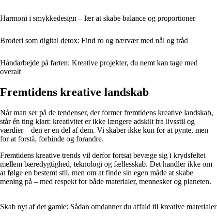
Harmoni i smykkedesign – lær at skabe balance og proportioner
Broderi som digital detox: Find ro og nærvær med nål og tråd
Håndarbejde på farten: Kreative projekter, du nemt kan tage med
overalt
Fremtidens kreative landskab
Når man ser på de tendenser, der former fremtidens kreative landskab,
står én ting klart: kreativitet er ikke længere adskilt fra livsstil og
værdier – den er en del af dem. Vi skaber ikke kun for at pynte, men
for at forstå, forbinde og forandre.
Fremtidens kreative trends vil derfor fortsat bevæge sig i krydsfeltet
mellem bæredygtighed, teknologi og fællesskab. Det handler ikke om
at følge en bestemt stil, men om at finde sin egen måde at skabe
mening på – med respekt for både materialer, mennesker og planeten.
Skab nyt af det gamle: Sådan omdanner du affald til kreative materialer