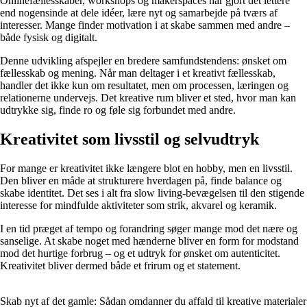
Onlinefællesskaber, workshops og makerspaces har gjort det lettere
end nogensinde at dele idéer, lære nyt og samarbejde på tværs af
interesser. Mange finder motivation i at skabe sammen med andre –
både fysisk og digitalt.
Denne udvikling afspejler en bredere samfundstendens: ønsket om
fællesskab og mening. Når man deltager i et kreativt fællesskab,
handler det ikke kun om resultatet, men om processen, læringen og
relationerne undervejs. Det kreative rum bliver et sted, hvor man kan
udtrykke sig, finde ro og føle sig forbundet med andre.
Kreativitet som livsstil og selvudtryk
For mange er kreativitet ikke længere blot en hobby, men en livsstil.
Den bliver en måde at strukturere hverdagen på, finde balance og
skabe identitet. Det ses i alt fra slow living-bevægelsen til den stigende
interesse for mindfulde aktiviteter som strik, akvarel og keramik.
I en tid præget af tempo og forandring søger mange mod det nære og
sanselige. At skabe noget med hænderne bliver en form for modstand
mod det hurtige forbrug – og et udtryk for ønsket om autenticitet.
Kreativitet bliver dermed både et frirum og et statement.
Skab nyt af det gamle: Sådan omdanner du affald til kreative materialer