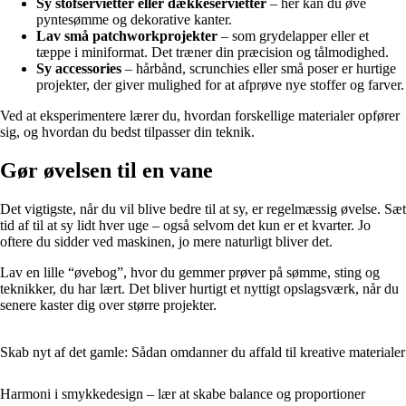
Sy stofservietter eller dækkeservietter
– her kan du øve
pyntesømme og dekorative kanter.
Lav små patchworkprojekter
– som grydelapper eller et
tæppe i miniformat. Det træner din præcision og tålmodighed.
Sy accessories
– hårbånd, scrunchies eller små poser er hurtige
projekter, der giver mulighed for at afprøve nye stoffer og farver.
Ved at eksperimentere lærer du, hvordan forskellige materialer opfører
sig, og hvordan du bedst tilpasser din teknik.
Gør øvelsen til en vane
Det vigtigste, når du vil blive bedre til at sy, er regelmæssig øvelse. Sæt
tid af til at sy lidt hver uge – også selvom det kun er et kvarter. Jo
oftere du sidder ved maskinen, jo mere naturligt bliver det.
Lav en lille “øvebog”, hvor du gemmer prøver på sømme, sting og
teknikker, du har lært. Det bliver hurtigt et nyttigt opslagsværk, når du
senere kaster dig over større projekter.
Skab nyt af det gamle: Sådan omdanner du affald til kreative materialer
Harmoni i smykkedesign – lær at skabe balance og proportioner