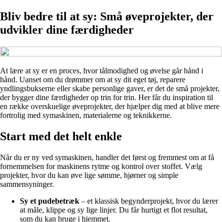
Bliv bedre til at sy: Små øveprojekter, der
udvikler dine færdigheder
At lære at sy er en proces, hvor tålmodighed og øvelse går hånd i
hånd. Uanset om du drømmer om at sy dit eget tøj, reparere
yndlingsbukserne eller skabe personlige gaver, er det de små projekter,
der bygger dine færdigheder op trin for trin. Her får du inspiration til
en række overskuelige øveprojekter, der hjælper dig med at blive mere
fortrolig med symaskinen, materialerne og teknikkerne.
Start med det helt enkle
Når du er ny ved symaskinen, handler det først og fremmest om at få
fornemmelsen for maskinens rytme og kontrol over stoffet. Vælg
projekter, hvor du kan øve lige sømme, hjørner og simple
sammensyninger.
Sy et pudebetræk
– et klassisk begynderprojekt, hvor du lærer
at måle, klippe og sy lige linjer. Du får hurtigt et flot resultat,
som du kan bruge i hjemmet.