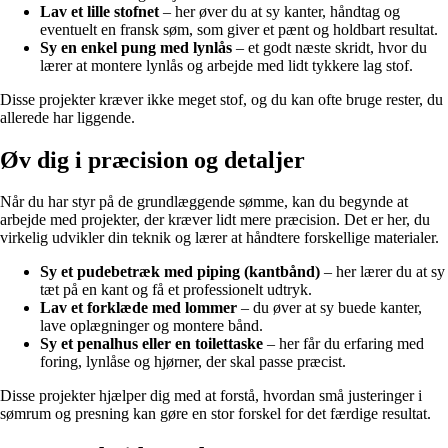
Lav et lille stofnet
– her øver du at sy kanter, håndtag og
eventuelt en fransk søm, som giver et pænt og holdbart resultat.
Sy en enkel pung med lynlås
– et godt næste skridt, hvor du
lærer at montere lynlås og arbejde med lidt tykkere lag stof.
Disse projekter kræver ikke meget stof, og du kan ofte bruge rester, du
allerede har liggende.
Øv dig i præcision og detaljer
Når du har styr på de grundlæggende sømme, kan du begynde at
arbejde med projekter, der kræver lidt mere præcision. Det er her, du
virkelig udvikler din teknik og lærer at håndtere forskellige materialer.
Sy et pudebetræk med piping (kantbånd)
– her lærer du at sy
tæt på en kant og få et professionelt udtryk.
Lav et forklæde med lommer
– du øver at sy buede kanter,
lave oplægninger og montere bånd.
Sy et penalhus eller en toilettaske
– her får du erfaring med
foring, lynlåse og hjørner, der skal passe præcist.
Disse projekter hjælper dig med at forstå, hvordan små justeringer i
sømrum og presning kan gøre en stor forskel for det færdige resultat.